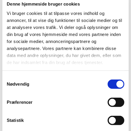
de første idéer, de mange ildsjæle og de oplevelser,
Denne hjemmeside bruger cookies
der har været med til at gøre sognehuset til det
Vi bruger cookies til at tilpasse vores indhold og
levende og betydningsfulde sted, det er i dag.
annoncer, til at vise dig funktioner til sociale medier og til
at analysere vores trafik. Vi deler også oplysninger om
Vi glæder os til at fejre dagen sammen med jer – det
din brug af vores hjemmeside med vores partnere inden
bliver både festligt, hyggeligt og fuld af smil!
for sociale medier, annonceringspartnere og
analysepartnere. Vores partnere kan kombinere disse
data med andre oplysninger, du har givet dem, eller som
de har indsamlet fra din brug af deres tjenester.
Samtykkevalg
Nødvendig
Præferencer
Statistik