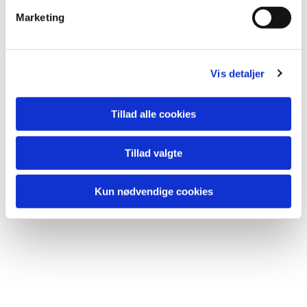
Marketing
Vis detaljer
Du vil måske også kunne lide...
Tillad alle cookies
Tillad valgte
Kun nødvendige cookies