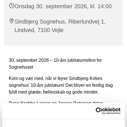
Onsdag 30. september 2026, kl. 14:00
Sindbjerg Sognehus, Riberlundvej 1,
Lindved, 7100 Vejle
30. september 2026 – 10-års jubilæumsfest for
Sognehuset
Kom og vær med, når vi fejrer Sindbjerg Kirkes
sognehus’ 10-års jubilæum! Det bliver en festlig dag
fyldt med glæde, fællesskab og gode minder.
Peter Krabbe Larsen og Jørgen Petersen deler
underholdende og sjove historier fra dengang,
drømmen om et sognehus blev til virkelighed, og
Sindbjerg Kirke fik sit samlingssted. Vi ser tilbage på