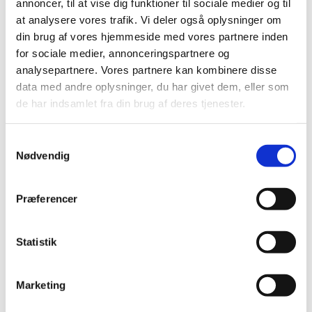
annoncer, til at vise dig funktioner til sociale medier og til
Kirke inviterer til fællesskab og fællessang med
at analysere vores trafik. Vi deler også oplysninger om
Højskolesangbogen.
din brug af vores hjemmeside med vores partnere inden
Torsdag d. 20. november '25, 5. februar '26 og 7. maj
for sociale medier, annonceringspartnere og
'26 kl. 19.00 dyrker vi sangen og fællesskabet i
analysepartnere. Vores partnere kan kombinere disse
Sindbjerg Kirkes skønne sognehus. Nogle sange bliver
data med andre oplysninger, du har givet dem, eller som
introduceret med små fortællinger, som kaster lys
de har indsamlet fra din brug af deres tjenester.
over det, vi synger. Vi får kage og kaffe, og der er tid til
snak og mulighed for ønskekoncert, hvor du kan vælge
Samtykkevalg
nogle af de sange i den nye udgave af
Nødvendig
Højskolesangbogen, som du holder mest af.
Præferencer
Statistik
Marketing