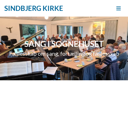
SINDBJERG KIRKE
SANG I SOGNEHUSET
Fællesskab om sang, fortælling og fællesskab