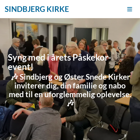
SINDBJERG KIRKE
Syng med i årets Påskekor-
event!
🎶 Sindbjerg og Øster Snede Kirker
inviterer dig, din familie og nabo
med til en uforglemmelig oplevelse.
🎶