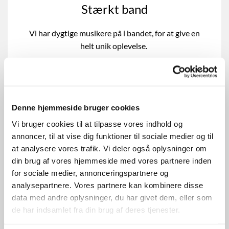
Stærkt band
Vi har dygtige musikere på i bandet, for at give en
helt unik oplevelse.
Øvetidspunkter
Onsdag d 18. februar kl 19-21 i Øster Snede
Onsdag d 4. marts kl 19-21 i Sindbjerg
Onsdag d 18. marts kl 19-21 i Øster Snede
Denne hjemmeside bruger cookies
Onsdag d 25. marts kl 19-21 i Sindbjerg
Vi bruger cookies til at tilpasse vores indhold og
Palmesøndag den 29. marts kl. 10.30 og indtil
annoncer, til at vise dig funktioner til sociale medier og til
koncerten kl. 15.30 i Sindbjerg
at analysere vores trafik. Vi deler også oplysninger om
din brug af vores hjemmeside med vores partnere inden
Koncerter
for sociale medier, annonceringspartnere og
Palmesøndag 29. marts kl. 15.30 i Sindbjerg Kirke og
analysepartnere. Vores partnere kan kombinere disse
kl. 19.30 i Øster Snede Kirke
data med andre oplysninger, du har givet dem, eller som
de har indsamlet fra din brug af deres tjenester.
Sæt datoerne af nu og del. Det bliver mega hyggeligt.