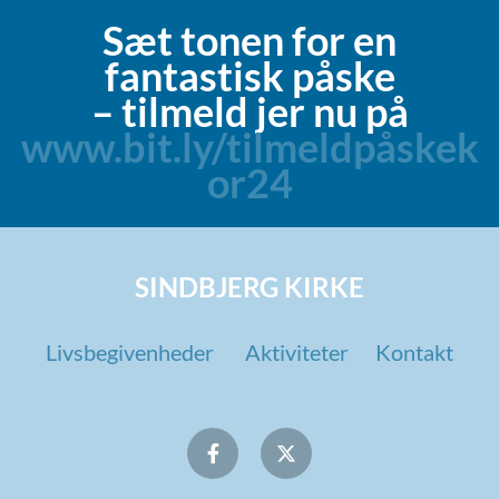
Sæt tonen for en
fantastisk påske
– tilmeld jer nu på
www.bit.ly/tilmeldpåskek
or24
SINDBJERG KIRKE
Livsbegivenheder
Aktiviteter
Kontakt