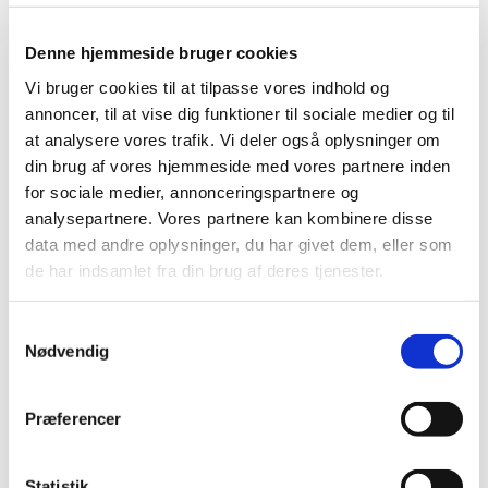
Denne hjemmeside bruger cookies
Søndag 30. august 2026, kl. 08:00
Vi bruger cookies til at tilpasse vores indhold og
annoncer, til at vise dig funktioner til sociale medier og til
at analysere vores trafik. Vi deler også oplysninger om
din brug af vores hjemmeside med vores partnere inden
for sociale medier, annonceringspartnere og
analysepartnere. Vores partnere kan kombinere disse
Du vil måske også kunne lide...
data med andre oplysninger, du har givet dem, eller som
de har indsamlet fra din brug af deres tjenester.
Samtykkevalg
Nødvendig
Præferencer
Statistik