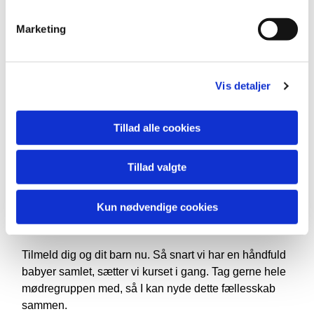
"Jeg elsker at gå til babysalmesang med min far, for så
lærer han, at det faktisk er hans stemme jeg elsker så
Marketing
højt!"
Vis detaljer
Sofia baby, Lindved
"Det er helt vildt så godt jeg sover efter
Tillad alle cookies
babysalmesang, og totalt hyggeligt når vores
barnevogne står ved siden af hinanden ved
Tillad valgte
middagssøvnen."
Kun nødvendige cookies
TILMELD DIG
Tilmeld dig og dit barn nu. Så snart vi har en håndfuld
babyer samlet, sætter vi kurset i gang. Tag gerne hele
mødregruppen med, så I kan nyde dette fællesskab
sammen.