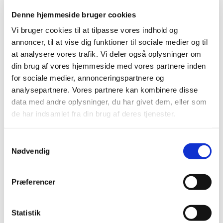
Vores kirkemusiker Henrik Engelbrekt Refshauge har
Denne hjemmeside bruger cookies
gennem flere år ledt babysalmesang i Haderslev
Vi bruger cookies til at tilpasse vores indhold og
Domkirke.
annoncer, til at vise dig funktioner til sociale medier og til
- Det er vigtigt for mig at skabe et rum af tryghed og
at analysere vores trafik. Vi deler også oplysninger om
nærvær, så far/mor og baby kommer tæt på hinanden,
din brug af vores hjemmeside med vores partnere inden
fortæller han.
for sociale medier, annonceringspartnere og
analysepartnere. Vores partnere kan kombinere disse
- Baby kommer til at være godt træt efter en omgang
data med andre oplysninger, du har givet dem, eller som
babysalmesang, fordi rigtigt mange sanser er i gang.
de har indsamlet fra din brug af deres tjenester.
Det er virkelig sundt, fortæller Henrik, der selv er
uddannet organist, journalist og præst og arbejder som
Samtykkevalg
gospeldirigent i sin fritid.
Nødvendig
Præferencer
Det fortæller andre:
Mathias baby, Lindved
Statistik